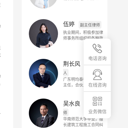
务；2、民事诉讼法律
更
业务。 3.股权结构以
及设计
伍婷
副主任律师
的
执业期间，积极参加律
师事务所组织的各种政
治学习及教育活动，学
境
习执政党的基本知识和
代
有关政治思想文件、书
电话咨询
籍及讲话精神，作为工
荆长风
律所合伙
作中的思想纲领。
人
的
广东明均泰律师事务所
系
在线咨询
主任，合伙人。毕业于
西北民族大学，历史学
学士。
吴水良
副主任律
、
业务微信
以
师
华南师范大学毕业，擅
长建筑工程施工合同纠