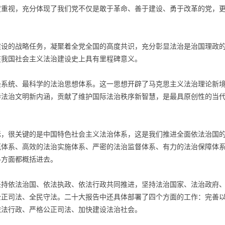
度重视，充分体现了我们党不仅是敢于革命、善于建设、勇于改革的党，
的战略任务，凝聚着全党全国的高度共识，充分彰显法治是治国理政
在我国社会主义法治建设史上具有里程碑意义。
统、最科学的法治思想体系。这一思想开辟了马克思主义法治理论新
华法治文明新内涵，贡献了维护国际法治秩序新智慧，是最具原创性的当
很关键的是中国特色社会主义法治体系，这是我们推进全面依法治国
范体系、高效的法治实施体系、严密的法治监督体系、有力的法治保障体
各方面都概括进去。
依法治国、依法执政、依法行政共同推进，坚持法治国家、法治政府
公正司法、全民守法。二十大报告中还具体部署了四个方面的工作：完善
依法行政、严格公正司法、加快建设法治社会。