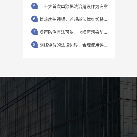
5
二十大首次单独把法治建设作为专章
6
蹭热度拍视频，若超越法律红线将受惩
7
噪声防治有法可依，《噪声污染防治法
8
网络评价的法律边界，合理使用评论权