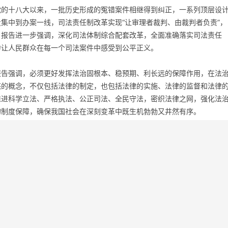
十八大以来，一批历史形成的冤错案件相继得到纠正，一系列顶层设
集中到办案一线，司法责任制改革实现“让审理者裁判、由裁判者负责”，
。报告进一步强调，深化司法体制综合配套改革，全面准确落实司法责任
力让人民群众在每一个司法案件中感受到公平正义。
强调，必须更好发挥法治固根本、稳预期、利长远的保障作用，在法
态的概念，不仅包括法律的制定，也包括法律的实施、法律的监督和法律
推进科学立法、严格执法、公正司法、全民守法，密织法律之网，强化法
的制度保障，确保我国社会在深刻变革中既生机勃勃又井然有序。